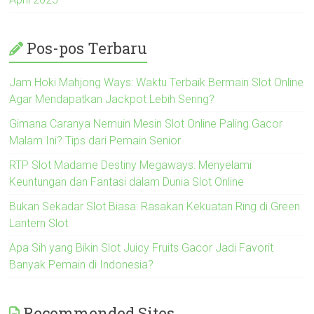
Pos-pos Terbaru
Jam Hoki Mahjong Ways: Waktu Terbaik Bermain Slot Online
Agar Mendapatkan Jackpot Lebih Sering?
Gimana Caranya Nemuin Mesin Slot Online Paling Gacor
Malam Ini? Tips dari Pemain Senior
RTP Slot Madame Destiny Megaways: Menyelami
Keuntungan dan Fantasi dalam Dunia Slot Online
Bukan Sekadar Slot Biasa: Rasakan Kekuatan Ring di Green
Lantern Slot
Apa Sih yang Bikin Slot Juicy Fruits Gacor Jadi Favorit
Banyak Pemain di Indonesia?
Recommended Sites