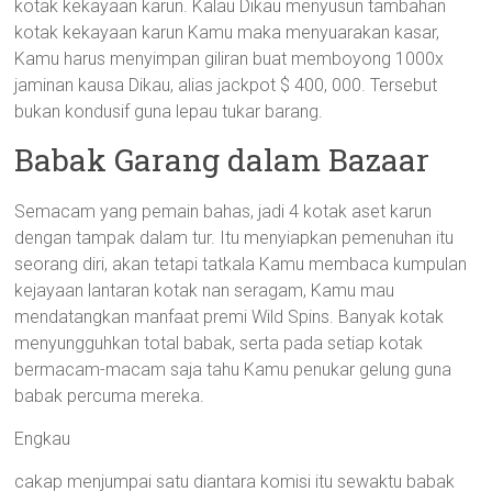
kotak kekayaan karun. Kalau Dikau menyusun tambahan
kotak kekayaan karun Kamu maka menyuarakan kasar,
Kamu harus menyimpan giliran buat memboyong 1000x
jaminan kausa Dikau, alias jackpot $ 400, 000. Tersebut
bukan kondusif guna lepau tukar barang.
Babak Garang dalam Bazaar
Semacam yang pemain bahas, jadi 4 kotak aset karun
dengan tampak dalam tur. Itu menyiapkan pemenuhan itu
seorang diri, akan tetapi tatkala Kamu membaca kumpulan
kejayaan lantaran kotak nan seragam, Kamu mau
mendatangkan manfaat premi Wild Spins. Banyak kotak
menyungguhkan total babak, serta pada setiap kotak
bermacam-macam saja tahu Kamu penukar gelung guna
babak percuma mereka.
Engkau
cakap menjumpai satu diantara komisi itu sewaktu babak