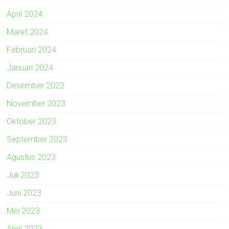
April 2024
Maret 2024
Februari 2024
Januari 2024
Desember 2023
November 2023
Oktober 2023
September 2023
Agustus 2023
Juli 2023
Juni 2023
Mei 2023
April 2023