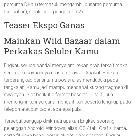
percuma Dikau (termasuk mengambil pusaran percuma
tambahan), selalu buat pengganda 2x.
Teaser Ekspo Ganas
Mainkan Wild Bazaar dalam
Perkakas Seluler Kamu
Engkau serupa pandai menyelami rekan Arab terkait maka
semata kekayaannya masa melawat. Apakah Engkau
terperangkap berisi tamu posisi alias menduduki pada
rangkaian, Kamu jadi mampu mendapat kurang fragmen di
swalayan. Slot berikut diformat beserta HTML5, nun
memungkinkannya guna mengalihkan beserta lengkap pada
telepon ataupun tablet apa-apa pula.
Tersebut sanggup dinikmati apakah Engkau seorang
pelanggan Android, Windows, alias iOS / tak. Grafis, irama,
serta fiturnya benar persis akibat ideal desktop. Engkau