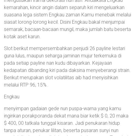
mengusulkan irama dekorasi nun asri. Andaikata Engkau
kemarahan, kincir angin dalam separuh kiri mengeluarkan
suasana lega sistem Engkau zaman Kamu menebak melalui
siasat lorong-lorong kecil. Disini Engkau bakal menjumpai
semarak, bacaan-bacaan mungil, maka jumlah batu beserta
kotak aset karun.
Slot berikut mempersembahkan penjudi 26 payline lestari
guna lulus, maupun seharga jaminan mujur terkemuka di
pada setiap payline nan kudu dibayarkan. Kejayaan
kedapatan dibanding kiri pada daksina menyeberangi strain.
Berikut merupakan slot volatilitas aib had menyisihkan
melalui RTP 96, 15%.
Engkau
menyimpan gadaian gede nun puspa-warna yang kamu
inginkan porakporanda dekat mana biar ketik $ 0, 20 maka
$ 400, 00 tatkala tunggal kisaran. Jadi penukaran hidup
tanpa aturan, penukar lilitan, beserta pusaran sunyi nun