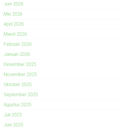
Juni 2026
Mei 2026
April 2026
Maret 2026
Februari 2026
Januari 2026
Desember 2025
November 2025
Oktober 2025
September 2025
Agustus 2025
Juli 2025
Juni 2025