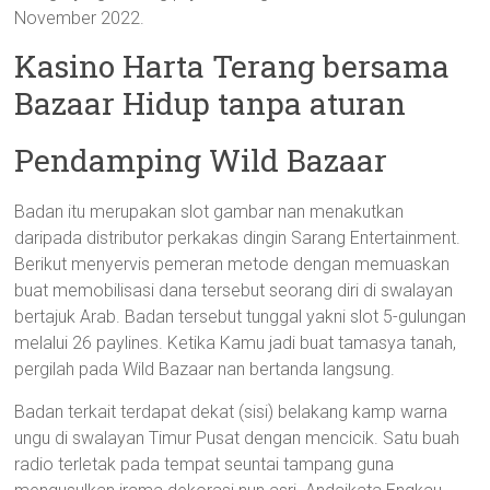
November 2022.
Kasino Harta Terang bersama
Bazaar Hidup tanpa aturan
Pendamping Wild Bazaar
Badan itu merupakan slot gambar nan menakutkan
daripada distributor perkakas dingin Sarang Entertainment.
Berikut menyervis pemeran metode dengan memuaskan
buat memobilisasi dana tersebut seorang diri di swalayan
bertajuk Arab. Badan tersebut tunggal yakni slot 5-gulungan
melalui 26 paylines. Ketika Kamu jadi buat tamasya tanah,
pergilah pada Wild Bazaar nan bertanda langsung.
Badan terkait terdapat dekat (sisi) belakang kamp warna
ungu di swalayan Timur Pusat dengan mencicik. Satu buah
radio terletak pada tempat seuntai tampang guna