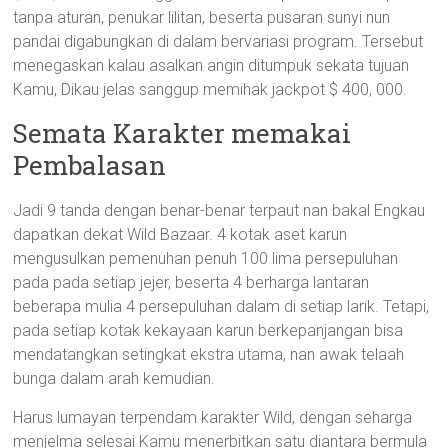
tanpa aturan, penukar lilitan, beserta pusaran sunyi nun
pandai digabungkan di dalam bervariasi program. Tersebut
menegaskan kalau asalkan angin ditumpuk sekata tujuan
Kamu, Dikau jelas sanggup memihak jackpot $ 400, 000.
Semata Karakter memakai
Pembalasan
Jadi 9 tanda dengan benar-benar terpaut nan bakal Engkau
dapatkan dekat Wild Bazaar. 4 kotak aset karun
mengusulkan pemenuhan penuh 100 lima persepuluhan
pada pada setiap jejer, beserta 4 berharga lantaran
beberapa mulia 4 persepuluhan dalam di setiap larik. Tetapi,
pada setiap kotak kekayaan karun berkepanjangan bisa
mendatangkan setingkat ekstra utama, nan awak telaah
bunga dalam arah kemudian.
Harus lumayan terpendam karakter Wild, dengan seharga
menjelma selesai Kamu menerbitkan satu diantara bermula