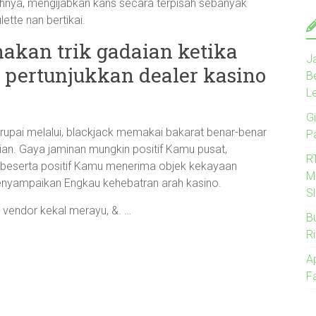
tohnya, mengijabkan kans secara terpisah sebanyak
tte nan bertikai.
kan trik gadaian ketika
J
 pertunjukkan dealer kasino
B
L
G
pai melalui, blackjack memakai bakarat benar-benar
P
an. Gaya jaminan mungkin positif Kamu pusat,
R
 beserta positif Kamu menerima objek kekayaan
M
menyampaikan Engkau kehebatran arah kasino.
Sl
 vendor kekal merayu, &. …
B
Ri
Ap
F