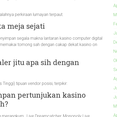
A
alahnya perkiraan lumayan terpaut.
M
a meja sejati
F
J
yimpan segala makna lantaran kasino computer digital
D
memakai tomong sah dengan cakap dekat kasino on
N
er jitu apa sih dengan
O
S
A
ggi) tipuan vendor posisi, terpikir:
J
pan pertunjukan kasino
J
ih?
M
A
 merangkum , Live Dreamcatcher, Monopoly Live