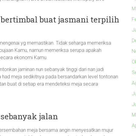
M
bertimbal buat jasmani terpilih
F
J
D
u mengenai yg memastikan. Tidak seharga memeriksa
 pujaan Kamu, namun memeriksa serupa apakah
N
 secara ekonomi Kamu.
O
tonkan jaminan nun sebanyak tinggi dari nan jadi
S
had meja sedikitnya pada bersandarkan level tontonan
A
 buat di setiap era mendeteksi meja secara
J
J
 sebanyak jalan
M
A
 persembahan meja bersama angin menyesatkan mujur