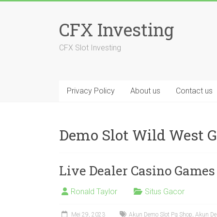
Skip
to
CFX Investing
content
CFX Slot Investing
Privacy Policy
About us
Contact us
Demo Slot Wild West G
Live Dealer Casino Games
Ronald Taylor
Situs Gacor
Mei 29, 2023
Akun Demo Slot Pg Shop
,
Akun De