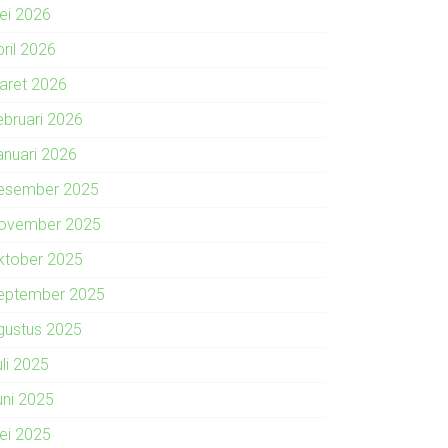
ei 2026
pril 2026
aret 2026
ebruari 2026
anuari 2026
esember 2025
ovember 2025
ktober 2025
eptember 2025
gustus 2025
uli 2025
uni 2025
ei 2025