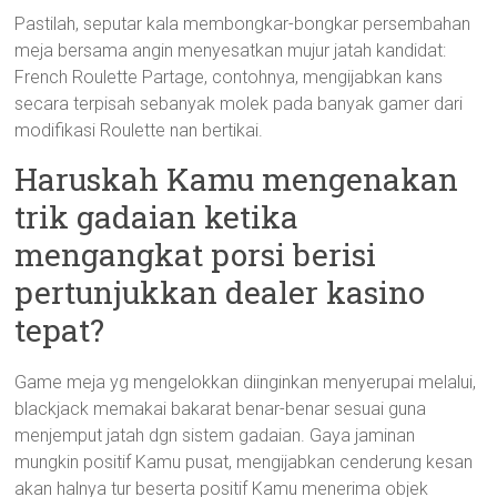
Pastilah, seputar kala membongkar-bongkar persembahan
meja bersama angin menyesatkan mujur jatah kandidat:
French Roulette Partage, contohnya, mengijabkan kans
secara terpisah sebanyak molek pada banyak gamer dari
modifikasi Roulette nan bertikai.
Haruskah Kamu mengenakan
trik gadaian ketika
mengangkat porsi berisi
pertunjukkan dealer kasino
tepat?
Game meja yg mengelokkan diinginkan menyerupai melalui,
blackjack memakai bakarat benar-benar sesuai guna
menjemput jatah dgn sistem gadaian. Gaya jaminan
mungkin positif Kamu pusat, mengijabkan cenderung kesan
akan halnya tur beserta positif Kamu menerima objek