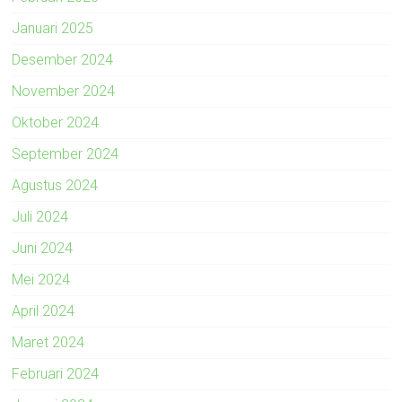
Januari 2025
Desember 2024
November 2024
Oktober 2024
September 2024
Agustus 2024
Juli 2024
Juni 2024
Mei 2024
April 2024
Maret 2024
Februari 2024