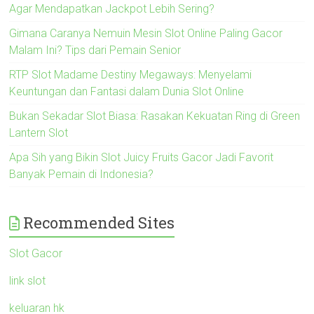
Agar Mendapatkan Jackpot Lebih Sering?
Gimana Caranya Nemuin Mesin Slot Online Paling Gacor
Malam Ini? Tips dari Pemain Senior
RTP Slot Madame Destiny Megaways: Menyelami
Keuntungan dan Fantasi dalam Dunia Slot Online
Bukan Sekadar Slot Biasa: Rasakan Kekuatan Ring di Green
Lantern Slot
Apa Sih yang Bikin Slot Juicy Fruits Gacor Jadi Favorit
Banyak Pemain di Indonesia?
Recommended Sites
Slot Gacor
link slot
keluaran hk