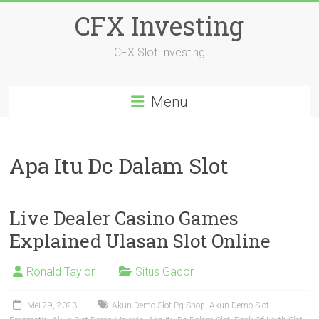
Skip
CFX Investing
to
content
CFX Slot Investing
Menu
Apa Itu Dc Dalam Slot
Live Dealer Casino Games
Explained Ulasan Slot Online
Ronald Taylor
Situs Gacor
Mei 29, 2023
Akun Demo Slot Pg Shop
,
Akun Demo Slot