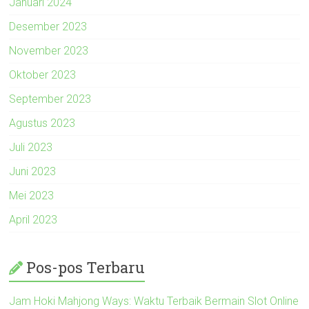
Januari 2024
Desember 2023
November 2023
Oktober 2023
September 2023
Agustus 2023
Juli 2023
Juni 2023
Mei 2023
April 2023
Pos-pos Terbaru
Jam Hoki Mahjong Ways: Waktu Terbaik Bermain Slot Online