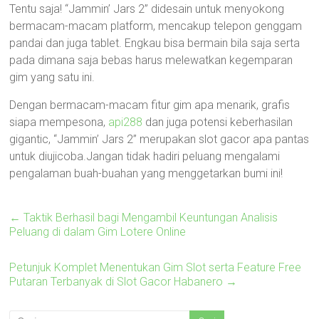
Tentu saja! “Jammin’ Jars 2” didesain untuk menyokong
bermacam-macam platform, mencakup telepon genggam
pandai dan juga tablet. Engkau bisa bermain bila saja serta
pada dimana saja bebas harus melewatkan kegemparan
gim yang satu ini.
Dengan bermacam-macam fitur gim apa menarik, grafis
siapa mempesona,
api288
dan juga potensi keberhasilan
gigantic, “Jammin’ Jars 2” merupakan slot gacor apa pantas
untuk diujicoba.Jangan tidak hadiri peluang mengalami
pengalaman buah-buahan yang menggetarkan bumi ini!
←
Taktik Berhasil bagi Mengambil Keuntungan Analisis
Peluang di dalam Gim Lotere Online
Petunjuk Komplet Menentukan Gim Slot serta Feature Free
Putaran Terbanyak di Slot Gacor Habanero
→