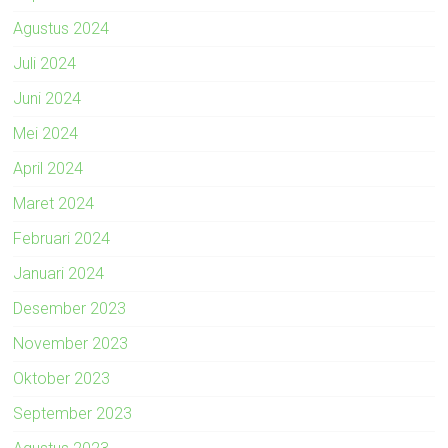
Agustus 2024
Juli 2024
Juni 2024
Mei 2024
April 2024
Maret 2024
Februari 2024
Januari 2024
Desember 2023
November 2023
Oktober 2023
September 2023