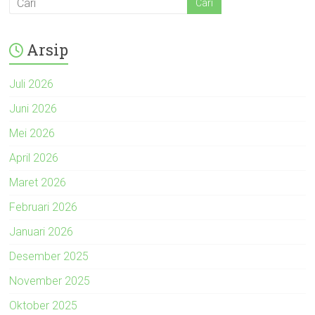
Arsip
Juli 2026
Juni 2026
Mei 2026
April 2026
Maret 2026
Februari 2026
Januari 2026
Desember 2025
November 2025
Oktober 2025