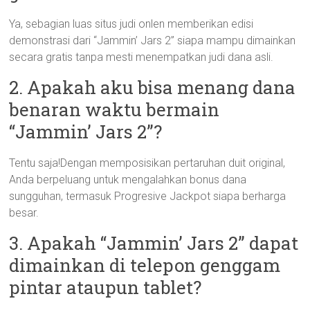
Ya, sebagian luas situs judi onlen memberikan edisi
demonstrasi dari “Jammin’ Jars 2” siapa mampu dimainkan
secara gratis tanpa mesti menempatkan judi dana asli.
2. Apakah aku bisa menang dana
benaran waktu bermain
“Jammin’ Jars 2”?
Tentu saja!Dengan memposisikan pertaruhan duit original,
Anda berpeluang untuk mengalahkan bonus dana
sungguhan, termasuk Progresive Jackpot siapa berharga
besar.
3. Apakah “Jammin’ Jars 2” dapat
dimainkan di telepon genggam
pintar ataupun tablet?