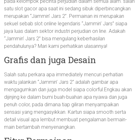
pada kelompok pecinta perjudian dalam semua alam. salah
satu slot gacor apa saat ini sedang sibuk diperbincangkan
merupakan “Jammin’ Jars 2”. Permainan ini merupakan
sekuel sebab slot online legendaris “Jammin’ Jars” siapa
jaya luas dalam sektor industri perjudian on line. Adakah
“Jammin’ Jars 2” bisa mengulang keberhasilan
pendahulunya? Mari kami perhatikan ulasannya!
Grafis dan juga Desain
Salah satu perkara apa immediately mencuri perhatian
waktu jalankan “Jammin’ Jars 2” adalah gambar apa
mengagumkan dan juga model siapa colorful.Engkau akan
dijinjing ke dalam bumi buah-buahan apa nyawa dan juga
penuh color, pada dimana tiap giliran menyampaikan
sensasi yang mengasyikkan. Kartun siapa smooth serta
detail visual apa lembut membuat pengalaman bermain-
main bertambah menyenangkan.