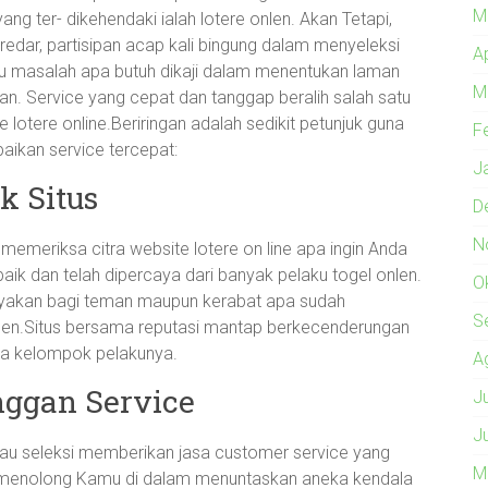
M
ng ter- dikehendaki ialah lotere onlen. Akan Tetapi,
redar, partisipan acap kali bingung dalam menyeleksi
A
atu masalah apa butuh dikaji dalam menentukan laman
M
an. Service yang cepat dan tanggap beralih salah satu
lotere online.Beriringan adalah sedikit petunjuk guna
F
ikan service tercepat:
J
k Situs
D
N
memeriksa citra website lotere on line apa ingin Anda
 baik dan telah dipercaya dari banyak pelaku togel onlen.
O
yakan bagi teman maupun kerabat apa sudah
S
len.Situs bersama reputasi mantap berkecenderungan
a kelompok pelakunya.
A
nggan Service
J
J
ngkau seleksi memberikan jasa customer service yang
M
 menolong Kamu di dalam menuntaskan aneka kendala