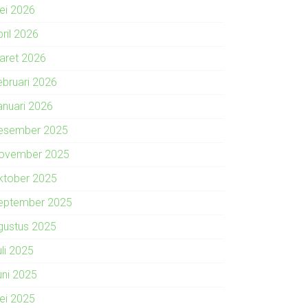
ei 2026
pril 2026
aret 2026
ebruari 2026
anuari 2026
esember 2025
ovember 2025
ktober 2025
eptember 2025
gustus 2025
uli 2025
uni 2025
ei 2025