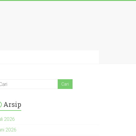
Arsip
uli 2026
uni 2026