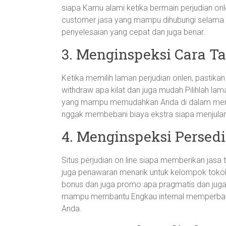
siapa Kamu alami ketika bermain perjudian onl
customer jasa yang mampu dihubungi selama
penyelesaian yang cepat dan juga benar.
3. Menginspeksi Cara T
Ketika memilih laman perjudian onlen, pastik
withdraw apa kilat dan juga mudah.Pilihlah l
yang mampu memudahkan Anda di dalam menjala
nggak membebani biaya ekstra siapa menjulan
4. Menginspeksi Persed
Situs perjudian on line siapa memberikan ja
juga penawaran menarik untuk kelompok toko
bonus dan juga promo apa pragmatis dan juga
mampu membantu Engkau internal memperbaiki
Anda.