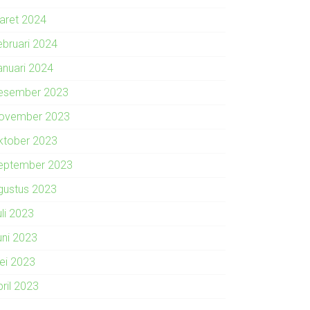
aret 2024
ebruari 2024
anuari 2024
esember 2023
ovember 2023
ktober 2023
eptember 2023
gustus 2023
uli 2023
uni 2023
ei 2023
pril 2023