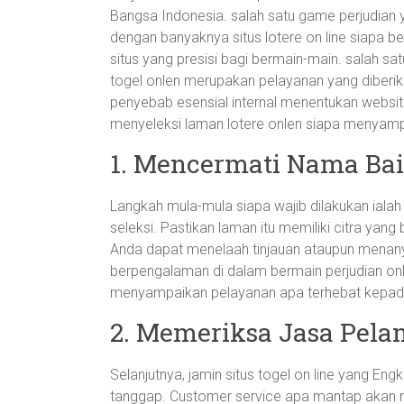
Bangsa Indonesia. salah satu game perjudian ya
dengan banyaknya situs lotere on line siapa be
situs yang presisi bagi bermain-main. salah s
togel onlen merupakan pelayanan yang diberik
penyebab esensial internal menentukan website 
menyeleksi laman lotere onlen siapa menyampa
1. Mencermati Nama Bai
Langkah mula-mula siapa wajib dilakukan ialah 
seleksi. Pastikan laman itu memiliki citra yang
Anda dapat menelaah tinjauan ataupun menan
berpengalaman di dalam bermain perjudian on
menyampaikan pelayanan apa terhebat kepad
2. Memeriksa Jasa Pela
Selanjutnya, jamin situs togel on line yang E
tanggap. Customer service apa mantap akan