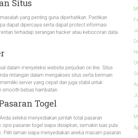
an Situs
M
i masalah yang penting guna diperhatikan. Pastikan
F
a dapat dipercaya serta dapat protect informasi
J
 rentan terhadap serangan hacker atau kebocoran data
D
er
N
O
l dalam menyeleksi website perjudian on line. Situs
S
da rintangan dalam mengakses situs serta bermain
h memiliki server yang cepat dan juga stabil untuk
A
an smooth bebas hambatan.
J
Pasaran Togel
J
M
a Anda seleksi menyediakan jumlah total pasaran
opsi pasaran togel siapa disiapkan, semakin luas pula
A
c. Pilih laman siapa menyediakan aneka macam pasaran