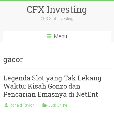
Skip
CFX Investing
to
content
CFX Slot Investing
Menu
gacor
Legenda Slot yang Tak Lekang
Waktu: Kisah Gonzo dan
Pencarian Emasnya di NetEnt
Ronald Taylor
Judi Online