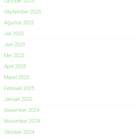
Oktober 2025
September 2025
Agustus 2025
Juli 2025
Juni 2025
Mei 2025
April 2025
Maret 2025
Februari 2025
Januari 2025
Desember 2024
November 2024
Oktober 2024