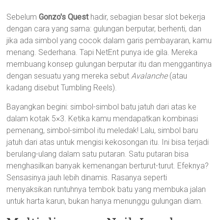
Sebelum
Gonzo's Quest
hadir, sebagian besar slot bekerja
dengan cara yang sama: gulungan berputar, berhenti, dan
jika ada simbol yang cocok dalam garis pembayaran, kamu
menang. Sederhana. Tapi NetEnt punya ide gila. Mereka
membuang konsep gulungan berputar itu dan menggantinya
dengan sesuatu yang mereka sebut
Avalanche
(atau
kadang disebut Tumbling Reels).
Bayangkan begini: simbol-simbol batu jatuh dari atas ke
dalam kotak 5×3. Ketika kamu mendapatkan kombinasi
pemenang, simbol-simbol itu meledak! Lalu, simbol baru
jatuh dari atas untuk mengisi kekosongan itu. Ini bisa terjadi
berulang-ulang dalam satu putaran. Satu putaran bisa
menghasilkan banyak kemenangan berturut-turut. Efeknya?
Sensasinya jauh lebih dinamis. Rasanya seperti
menyaksikan runtuhnya tembok batu yang membuka jalan
untuk harta karun, bukan hanya menunggu gulungan diam.