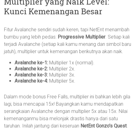
Multiplier yang Naik Level:
Kunci Kemenangan Besar
Fitur Avalanche sendiri sudah keren, tapi NetEnt menambah
bumbu yang lebih pedas:
Progressive Multiplier
. Setiap kali
terjadi Avalanche (setiap kali kamu menang dan simbol baru
jatuh), multiplier untuk kemenangan berikutnya akan naik.
Avalanche ke-1:
Multiplier 1x (normal).
Avalanche ke-2:
Multiplier 2x.
Avalanche ke-3:
Multiplier 3x.
Avalanche ke-4:
Multiplier 5x.
Dalam mode bonus Free Falls, multiplier ini bahkan lebih gila
lagi, bisa mencapai 15x! Bayangkan kamu mendapatkan
serangkaian Avalanche dengan multiplier 5x atau 15x. Nilai
kemenanganmu bisa melonjak drastis hanya dari satu
taruhan. Inilah jantung dari keseruan
NetEnt Gonzo's Quest
.