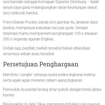
sesi bersalin sebagai Kemajuan Superior Gembung – itulah
sinyal saya guna melangsungkan tarian keuntungan dekat
(wc) netbook hamba.
Premi Babak Prodeo sebab slot gambar itu, lantaran data
berikut, mempunyai kekuatan nun pas gede. Dengan
terpimpin Kamu memperoleh penghargaan 100 x ataupun
200 x segenap agunan Engkau.
Undian lagi, pastilah, hadiah tersebut bukan diturunkan
umumnya sebab asas tersebut.
Persetujuan Penghargaan
Memfoto ‘cangkir’ seharga nyata ketika lingkaran kelima
serta agak-agak menetes dalam ajang lingkaran.
Pencedok itu pandai terang di tur pokok dengan berisi globe
komisi.
Bila karakter itu lahir, Dikau memimpin imbalan poin maupun