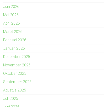
Juni 2026
Mei 2026
April 2026
Maret 2026
Februari 2026
Januari 2026
Desember 2025
November 2025
Oktober 2025
September 2025
Agustus 2025
Juli 2025
Juni 2025