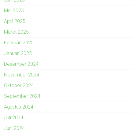
Mei 2025
April 2025
Maret 2025
Februari 2025
Januari 2025
Desember 2024
November 2024
Oktober 2024
September 2024
Agustus 2024
Juli 2024
Juni 2024