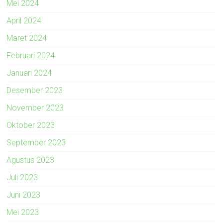
Mei 2024
April 2024
Maret 2024
Februari 2024
Januari 2024
Desember 2023
November 2023
Oktober 2023
September 2023
Agustus 2023
Juli 2023
Juni 2023
Mei 2023