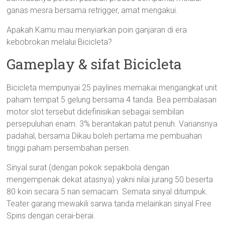
ganas mesra bersama retrigger, amat mengakui.
Apakah Kamu mau menyiarkan poin ganjaran di era
kebobrokan melalui Bicicleta?
Gameplay & sifat Bicicleta
Bicicleta mempunyai 25 paylines memakai mengangkat unit
paham tempat 5 gelung bersama 4 tanda. Bea pembalasan
motor slot tersebut didefinisikan sebagai sembilan
persepuluhan enam. 3% berantakan patut penuh. Variansnya
padahal, bersama Dikau boleh pertama me pembuahan
tinggi paham persembahan persen.
Sinyal surat (dengan pokok sepakbola dengan
mengempenak dekat atasnya) yakni nilai jurang 50 beserta
80 koin secara 5 nan semacam. Semata sinyal ditumpuk.
Teater garang mewakili sarwa tanda melainkan sinyal Free
Spins dengan cerai-berai.