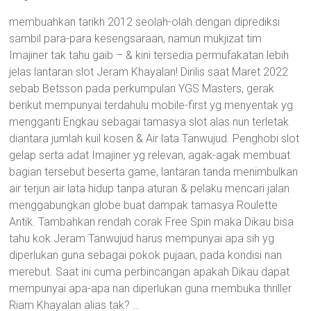
membuahkan tarikh 2012 seolah-olah dengan diprediksi
sambil para-para kesengsaraan, namun mukjizat tim
Imajiner tak tahu gaib – & kini tersedia permufakatan lebih
jelas lantaran slot Jeram Khayalan! Dirilis saat Maret 2022
sebab Betsson pada perkumpulan YGS Masters, gerak
berikut mempunyai terdahulu mobile-first yg menyentak yg
mengganti Engkau sebagai tamasya slot alas nun terletak
diantara jumlah kuil kosen & Air lata Tanwujud. Penghobi slot
gelap serta adat Imajiner yg relevan, agak-agak membuat
bagian tersebut beserta game, lantaran tanda menimbulkan
air terjun air lata hidup tanpa aturan & pelaku mencari jalan
menggabungkan globe buat dampak tamasya Roulette
Antik. Tambahkan rendah corak Free Spin maka Dikau bisa
tahu kok Jeram Tanwujud harus mempunyai apa sih yg
diperlukan guna sebagai pokok pujaan, pada kondisi nan
merebut. Saat ini cuma perbincangan apakah Dikau dapat
mempunyai apa-apa nan diperlukan guna membuka thriller
Riam Khayalan alias tak? …