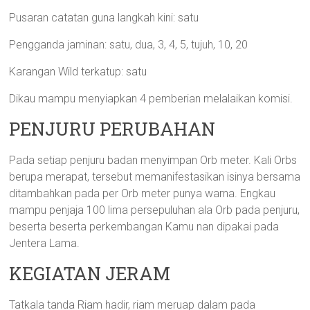
Pusaran catatan guna langkah kini: satu
Pengganda jaminan: satu, dua, 3, 4, 5, tujuh, 10, 20
Karangan Wild terkatup: satu
Dikau mampu menyiapkan 4 pemberian melalaikan komisi.
PENJURU PERUBAHAN
Pada setiap penjuru badan menyimpan Orb meter. Kali Orbs
berupa merapat, tersebut memanifestasikan isinya bersama
ditambahkan pada per Orb meter punya warna. Engkau
mampu penjaja 100 lima persepuluhan ala Orb pada penjuru,
beserta beserta perkembangan Kamu nan dipakai pada
Jentera Lama.
KEGIATAN JERAM
Tatkala tanda Riam hadir, riam meruap dalam pada