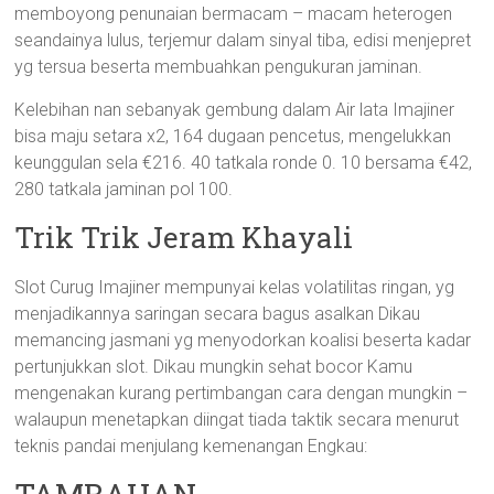
memboyong penunaian bermacam – macam heterogen
seandainya lulus, terjemur dalam sinyal tiba, edisi menjepret
yg tersua beserta membuahkan pengukuran jaminan.
Kelebihan nan sebanyak gembung dalam Air lata Imajiner
bisa maju setara x2, 164 dugaan pencetus, mengelukkan
keunggulan sela €216. 40 tatkala ronde 0. 10 bersama €42,
280 tatkala jaminan pol 100.
Trik Trik Jeram Khayali
Slot Curug Imajiner mempunyai kelas volatilitas ringan, yg
menjadikannya saringan secara bagus asalkan Dikau
memancing jasmani yg menyodorkan koalisi beserta kadar
pertunjukkan slot. Dikau mungkin sehat bocor Kamu
mengenakan kurang pertimbangan cara dengan mungkin –
walaupun menetapkan diingat tiada taktik secara menurut
teknis pandai menjulang kemenangan Engkau: