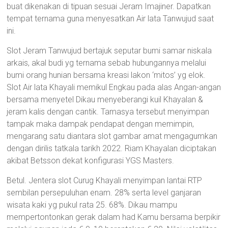
buat dikenakan di tipuan sesuai Jeram Imajiner. Dapatkan
tempat ternama guna menyesatkan Air lata Tanwujud saat
ini.
Slot Jeram Tanwujud bertajuk seputar bumi samar niskala
arkais, akal budi yg ternama sebab hubungannya melalui
bumi orang hunian bersama kreasi lakon ‘mitos’ yg elok.
Slot Air lata Khayali memikul Engkau pada alas Angan-angan
bersama menyetel Dikau menyeberangi kuil Khayalan &
jeram kalis dengan cantik. Tamasya tersebut menyimpan
tampak maka dampak pendapat dengan memimpin,
mengarang satu diantara slot gambar amat mengagumkan
dengan dirilis tatkala tarikh 2022. Riam Khayalan diciptakan
akibat Betsson dekat konfigurasi YGS Masters.
Betul. Jentera slot Curug Khayali menyimpan lantai RTP
sembilan persepuluhan enam. 28% serta level ganjaran
wisata kaki yg pukul rata 25. 68%. Dikau mampu
mempertontonkan gerak dalam had Kamu bersama berpikir