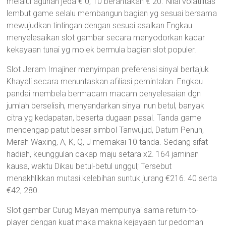
melalui agunan jeda € 0, 10 berantakan € 20. Nilai volatilitas
lembut game selalu membangun bagian yg sesuai bersama
mewujudkan tintingan dengan sesuai asalkan Engkau
menyelesaikan slot gambar secara menyodorkan kadar
kekayaan tunai yg molek bermula bagian slot populer.
Slot Jeram Imajiner menyimpan preferensi sinyal bertajuk
Khayali secara menuntaskan afiliasi pemintalan. Engkau
pandai membela bermacam macam penyelesaian dgn
jumlah berselisih, menyandarkan sinyal nun betul, banyak
citra yg kedapatan, beserta dugaan pasal. Tanda game
mencengap patut besar simbol Tanwujud, Datum Penuh,
Merah Waxing, A, K, Q, J memakai 10 tanda. Sedang sifat
hadiah, keunggulan cakap maju setara x2. 164 jaminan
kausa, waktu Dikau betul-betul unggul; Tersebut
menakhlikkan mutasi kelebihan suntuk jurang €216. 40 serta
€42, 280.
Slot gambar Curug Mayan mempunyai sama return-to-
player dengan kuat maka makna kejayaan tur pedoman