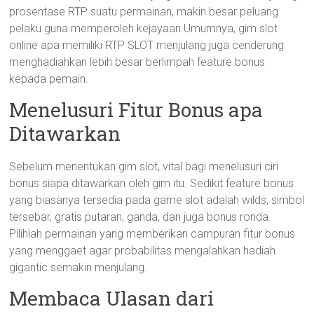
prosentase RTP suatu permainan, makin besar peluang
pelaku guna memperoleh kejayaan.Umumnya, gim slot
online apa memiliki RTP SLOT menjulang juga cenderung
menghadiahkan lebih besar berlimpah feature bonus
kepada pemain.
Menelusuri Fitur Bonus apa
Ditawarkan
Sebelum menentukan gim slot, vital bagi menelusuri ciri
bonus siapa ditawarkan oleh gim itu. Sedikit feature bonus
yang biasanya tersedia pada game slot adalah wilds, simbol
tersebar, gratis putaran, ganda, dan juga bonus ronda.
Pilihlah permainan yang memberikan campuran fitur bonus
yang menggaet agar probabilitas mengalahkan hadiah
gigantic semakin menjulang.
Membaca Ulasan dari