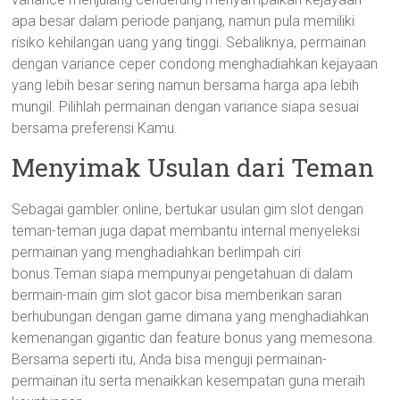
apa besar dalam periode panjang, namun pula memiliki
risiko kehilangan uang yang tinggi. Sebaliknya, permainan
dengan variance ceper condong menghadiahkan kejayaan
yang lebih besar sering namun bersama harga apa lebih
mungil. Pilihlah permainan dengan variance siapa sesuai
bersama preferensi Kamu.
Menyimak Usulan dari Teman
Sebagai gambler online, bertukar usulan gim slot dengan
teman-teman juga dapat membantu internal menyeleksi
permainan yang menghadiahkan berlimpah ciri
bonus.Teman siapa mempunyai pengetahuan di dalam
bermain-main gim slot gacor bisa memberikan saran
berhubungan dengan game dimana yang menghadiahkan
kemenangan gigantic dan feature bonus yang memesona.
Bersama seperti itu, Anda bisa menguji permainan-
permainan itu serta menaikkan kesempatan guna meraih