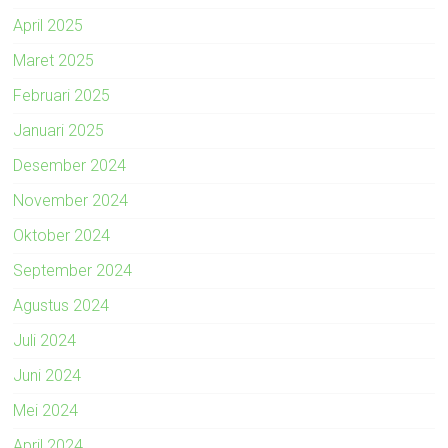
April 2025
Maret 2025
Februari 2025
Januari 2025
Desember 2024
November 2024
Oktober 2024
September 2024
Agustus 2024
Juli 2024
Juni 2024
Mei 2024
April 2024