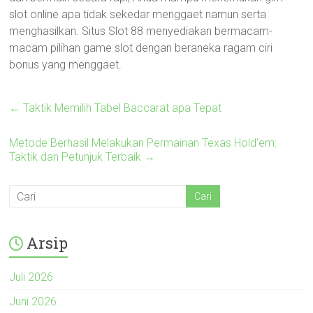
slot online apa tidak sekedar menggaet namun serta
menghasilkan. Situs Slot 88 menyediakan bermacam-
macam pilihan game slot dengan beraneka ragam ciri
bonus yang menggaet.
←
Taktik Memilih Tabel Baccarat apa Tepat
Metode Berhasil Melakukan Permainan Texas Hold’em:
Taktik dan Petunjuk Terbaik
→
Arsip
Juli 2026
Juni 2026