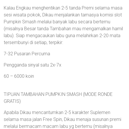
Kalau Engkau menghentikan 2-5 tanda Premi selama masa
sesi wisata pokok, Dikau menjalankan tamasya komisi slot
Pumpkin Smash melalui banyak labu secara bertemu
(misalnya Besar tanda Tambahan mau mengamalkan hamil
labu). Siap mengacaukan labu guna melahirkan 2-20 mata
tersembunyi di setiap, terpikir:
7-32 Pusaran Percuma
Pengganda sinyal satu 2x-7x
60 – 6000 koin
TIPUAN TAMBAHAN PUMPKIN SMASH (MODE RONDE
GRATIS)
Apabila Dikau mencantumkan 2-5 karakter Suplemen
selama masa jalan Free Spin, Dikau menaja susunan premi
melalui bermacam macam labu yg bertemu (misalnya