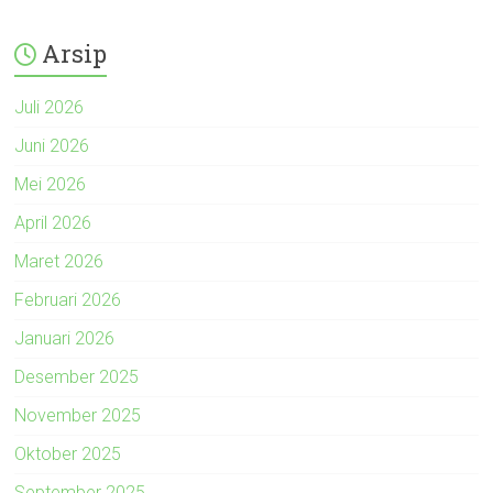
Arsip
Juli 2026
Juni 2026
Mei 2026
April 2026
Maret 2026
Februari 2026
Januari 2026
Desember 2025
November 2025
Oktober 2025
September 2025