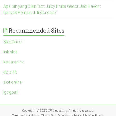
Apa Sih yang Bikin Slot Juicy Fruits Gacor Jadi Favorit
Banyak Pemain di Indonesia?
Recommended Sites
Slot Gacor
link slot
keluaran hk
data hk
slot online
lgogoal
Copyright © 2026
CFX Investing
. All rights reserved.
Tema:
Accelerate
oleh ThemeGrill. Dipersembahkan oleh
WordPress
.