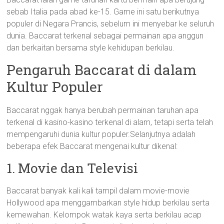
sebab Italia pada abad ke-15. Game ini satu berikutnya
populer di Negara Prancis, sebelum ini menyebar ke seluruh
dunia. Baccarat terkenal sebagai permainan apa anggun
dan berkaitan bersama style kehidupan berkilau.
Pengaruh Baccarat di dalam
Kultur Populer
Baccarat nggak hanya berubah permainan taruhan apa
terkenal di kasino-kasino terkenal di alam, tetapi serta telah
mempengaruhi dunia kultur populer.Selanjutnya adalah
beberapa efek Baccarat mengenai kultur dikenal:
1. Movie dan Televisi
Baccarat banyak kali kali tampil dalam movie-movie
Hollywood apa menggambarkan style hidup berkilau serta
kemewahan. Kelompok watak kaya serta berkilau acap