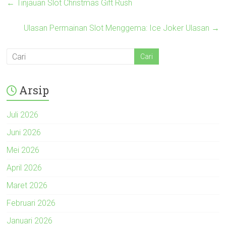
←
Tinjauan Slot Christmas Gift Rush
Ulasan Permainan Slot Menggema: Ice Joker Ulasan
→
Arsip
Juli 2026
Juni 2026
Mei 2026
April 2026
Maret 2026
Februari 2026
Januari 2026