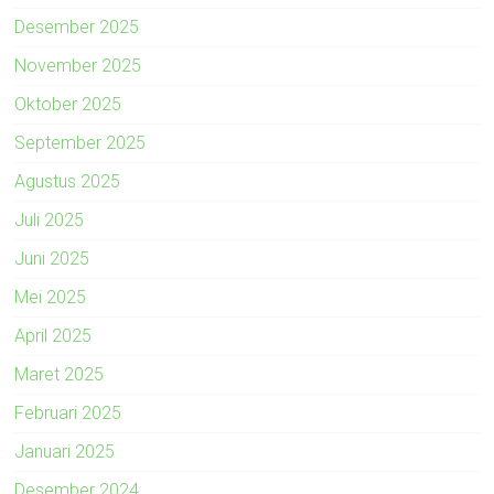
Desember 2025
November 2025
Oktober 2025
September 2025
Agustus 2025
Juli 2025
Juni 2025
Mei 2025
April 2025
Maret 2025
Februari 2025
Januari 2025
Desember 2024