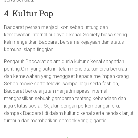
4. Kultur Pop
Baccarat pernah menjadi ikon sebab untung dan
kemewahan internal budaya dikenal. Society biasa sering
kali mengaitkan Baccarat bersama kejayaan dan status
komunal siapa tinggian.
Pengaruh Baccarat dalam dunia kultur dikenal sangatlah
penting.Gim yang satu ini telah menciptakan citra berkilau
dan kemewahan yang menggaet kepada melimpah orang.
Sebab movie serta televisi sampai lagu serta fashion,
Baccarat berkelanjutan menjadi inspirasi internal
menghasilkan sebuah gambaran tentang kebendaan dan
juga status sosial. Sejalan dengan perkembangan era,
dampak Baccarat di dalam kultur dikenal serta hendak lanjut
tumbuh dan memberikan dampak yang gigantic.