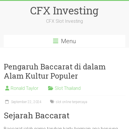
Skip
CFX Investing
to
content
CFX Slot Investing
Menu
Pengaruh Baccarat di dalam
Alam Kultur Populer
Ronald Taylor
Slot Thailand
September 22, 2024
slot online terpercaya
Sejarah Baccarat
Baccarat ialah game taruhan kartu bermain apa berujung