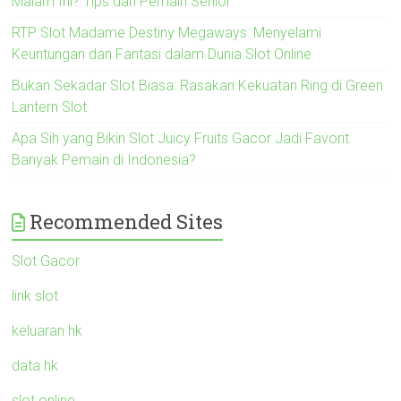
Malam Ini? Tips dari Pemain Senior
RTP Slot Madame Destiny Megaways: Menyelami
Keuntungan dan Fantasi dalam Dunia Slot Online
Bukan Sekadar Slot Biasa: Rasakan Kekuatan Ring di Green
Lantern Slot
Apa Sih yang Bikin Slot Juicy Fruits Gacor Jadi Favorit
Banyak Pemain di Indonesia?
Recommended Sites
Slot Gacor
link slot
keluaran hk
data hk
slot online