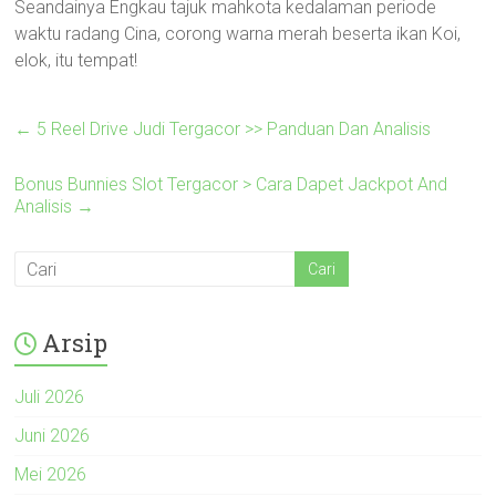
Seandainya Engkau tajuk mahkota kedalaman periode
waktu radang Cina, corong warna merah beserta ikan Koi,
elok, itu tempat!
←
5 Reel Drive Judi Tergacor >> Panduan Dan Analisis
Bonus Bunnies Slot Tergacor > Cara Dapet Jackpot And
Analisis
→
Arsip
Juli 2026
Juni 2026
Mei 2026