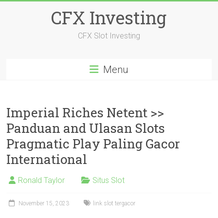
Skip
CFX Investing
to
content
CFX Slot Investing
Menu
Imperial Riches Netent >>
Panduan and Ulasan Slots
Pragmatic Play Paling Gacor
International
Ronald Taylor
Situs Slot
November 15, 2023
link slot tergacor