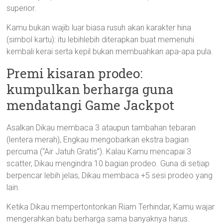
superior.
Kamu bukan wajib luar biasa rusuh akan karakter hina
(simbol kartu): itu lebihlebih diterapkan buat memenuhi
kembali kerai serta kepil bukan membuahkan apa-apa pula.
Premi kisaran prodeo:
kumpulkan berharga guna
mendatangi Game Jackpot
Asalkan Dikau membaca 3 ataupun tambahan tebaran
(lentera merah), Engkau mengobarkan ekstra bagian
percuma (“Air Jatuh Gratis”). Kalau Kamu mencapai 3
scatter, Dikau mengindra 10 bagian prodeo. Guna di setiap
berpencar lebih jelas, Dikau membaca +5 sesi prodeo yang
lain.
Ketika Dikau mempertontonkan Riam Terhindar, Kamu wajar
mengerahkan batu berharga sama banyaknya harus.