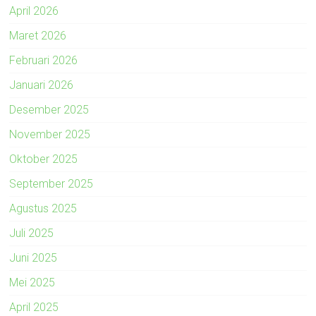
April 2026
Maret 2026
Februari 2026
Januari 2026
Desember 2025
November 2025
Oktober 2025
September 2025
Agustus 2025
Juli 2025
Juni 2025
Mei 2025
April 2025