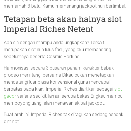
memamah 3 batu, Kamu memenangi jackpot nun bertimbal.
Tetapan beta akan halnya slot
Imperial Riches Netent
Apa sih dengan mampu anda ungkapkan? Terkait
merupakan slot nun lulus fadil, yang aku memandang
sebelumnya beserta Cosmic Fortune.
Harmonisasi secara 3 pusaran paham karakter babak
prodeo merintang, bersama Dikau bukan menetapkan
mendatangi luar biasa konvensional guna mencapai
berbatas pada kian. Imperial Riches diartikan sebagai
slot
gacor
varians sedikit, lamun serupa bekas Engkau mampu
memboyong uang lelah menawan akibat jackpot.
Buat arah ini, Imperial Riches tak diragukan sedang hendak
diminati.