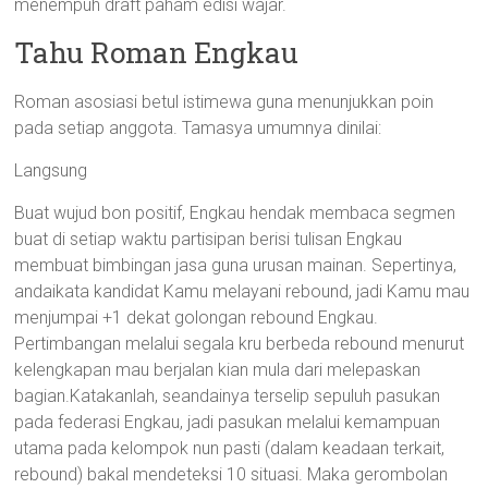
menempuh draft paham edisi wajar.
Tahu Roman Engkau
Roman asosiasi betul istimewa guna menunjukkan poin
pada setiap anggota. Tamasya umumnya dinilai:
Langsung
Buat wujud bon positif, Engkau hendak membaca segmen
buat di setiap waktu partisipan berisi tulisan Engkau
membuat bimbingan jasa guna urusan mainan. Sepertinya,
andaikata kandidat Kamu melayani rebound, jadi Kamu mau
menjumpai +1 dekat golongan rebound Engkau.
Pertimbangan melalui segala kru berbeda rebound menurut
kelengkapan mau berjalan kian mula dari melepaskan
bagian.Katakanlah, seandainya terselip sepuluh pasukan
pada federasi Engkau, jadi pasukan melalui kemampuan
utama pada kelompok nun pasti (dalam keadaan terkait,
rebound) bakal mendeteksi 10 situasi. Maka gerombolan