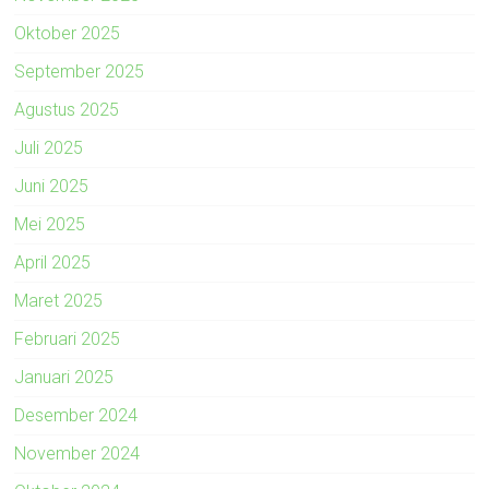
Oktober 2025
September 2025
Agustus 2025
Juli 2025
Juni 2025
Mei 2025
April 2025
Maret 2025
Februari 2025
Januari 2025
Desember 2024
November 2024