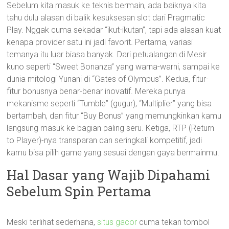
Sebelum kita masuk ke teknis bermain, ada baiknya kita
tahu dulu alasan di balik kesuksesan slot dari Pragmatic
Play. Nggak cuma sekadar “ikut-ikutan”, tapi ada alasan kuat
kenapa provider satu ini jadi favorit. Pertama, variasi
temanya itu luar biasa banyak. Dari petualangan di Mesir
kuno seperti “Sweet Bonanza” yang warna-warni, sampai ke
dunia mitologi Yunani di “Gates of Olympus”. Kedua, fitur-
fitur bonusnya benar-benar inovatif. Mereka punya
mekanisme seperti “Tumble” (gugur), “Multiplier” yang bisa
bertambah, dan fitur “Buy Bonus” yang memungkinkan kamu
langsung masuk ke bagian paling seru. Ketiga, RTP (Return
to Player)-nya transparan dan seringkali kompetitif, jadi
kamu bisa pilih game yang sesuai dengan gaya bermainmu.
Hal Dasar yang Wajib Dipahami
Sebelum Spin Pertama
Meski terlihat sederhana,
situs gacor
cuma tekan tombol