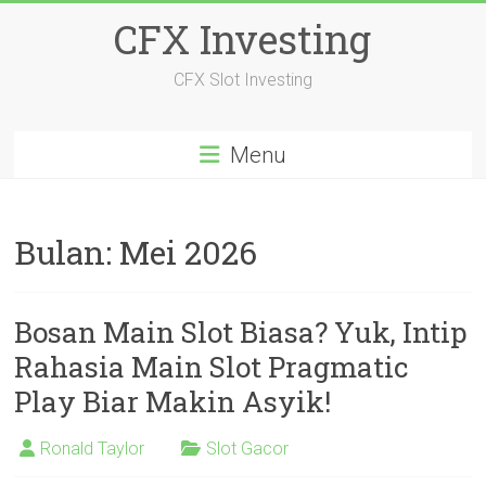
Skip
CFX Investing
to
content
CFX Slot Investing
Menu
Bulan:
Mei 2026
Bosan Main Slot Biasa? Yuk, Intip
Rahasia Main Slot Pragmatic
Play Biar Makin Asyik!
Ronald Taylor
Slot Gacor