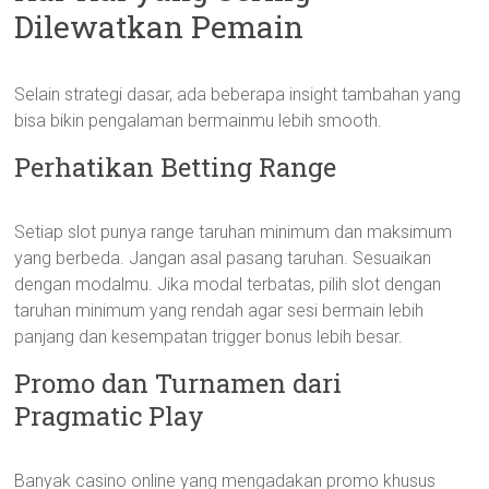
Dilewatkan Pemain
Selain strategi dasar, ada beberapa insight tambahan yang
bisa bikin pengalaman bermainmu lebih smooth.
Perhatikan Betting Range
Setiap slot punya range taruhan minimum dan maksimum
yang berbeda. Jangan asal pasang taruhan. Sesuaikan
dengan modalmu. Jika modal terbatas, pilih slot dengan
taruhan minimum yang rendah agar sesi bermain lebih
panjang dan kesempatan trigger bonus lebih besar.
Promo dan Turnamen dari
Pragmatic Play
Banyak casino online yang mengadakan promo khusus