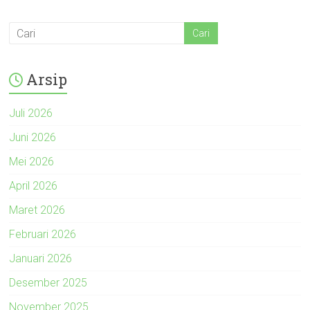
Arsip
Juli 2026
Juni 2026
Mei 2026
April 2026
Maret 2026
Februari 2026
Januari 2026
Desember 2025
November 2025